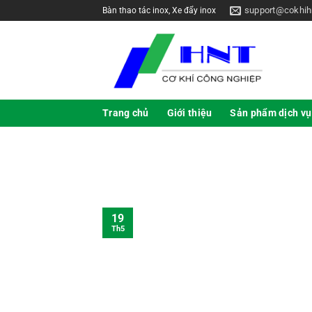
support@cokhih
Bàn thao tác inox, Xe đẩy inox
Trang chủ
Giới thiệu
Sản phẩm dịch vụ
19
Th5