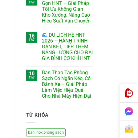
Th7
Gọn HNT – Giải Pháp
Tối Ưu Không Gian
Kho Xưởng, Nâng Cao
Hiệu Suất Vận Chuyển
DU LỊCH HÈ HNT
16
Th7
2026 – HÀNH TRÌNH
GẮN KẾT, TIẾP THÊM
NĂNG LƯỢNG CHO ĐẠI
GIA ĐÌNH CƠ KHÍ HNT
Bàn Thao Tác Phòng
10
Th7
Sạch Có Ngăn Kéo, Có
Bánh Xe – Giải Pháp
Làm Việc Hiệu Quả
Cho Nhà Máy Hiện Đại
TỪ KHÓA
bàn inox phòng sạch