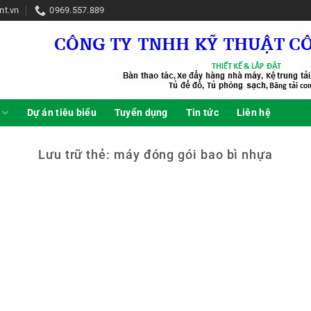
nt.vn
0969.557.889
Dự án tiêu biểu
Tuyển dụng
Tin tức
Liên hệ
Lưu trữ thẻ:
máy đóng gói bao bì nhựa