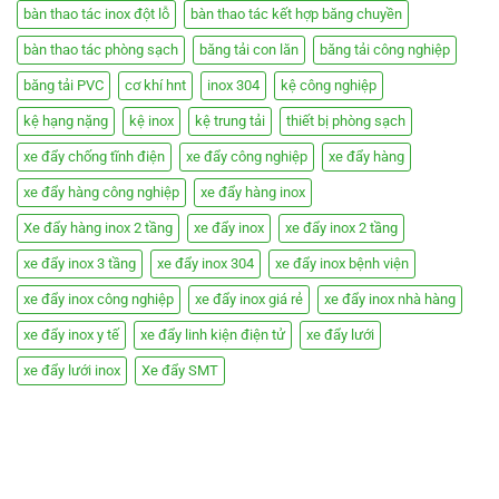
bàn thao tác inox đột lỗ
bàn thao tác kết hợp băng chuyền
bàn thao tác phòng sạch
băng tải con lăn
băng tải công nghiệp
băng tải PVC
cơ khí hnt
inox 304
kệ công nghiệp
kệ hạng nặng
kệ inox
kệ trung tải
thiết bị phòng sạch
xe đẩy chống tĩnh điện
xe đẩy công nghiệp
xe đẩy hàng
xe đẩy hàng công nghiệp
xe đẩy hàng inox
Xe đẩy hàng inox 2 tầng
xe đẩy inox
xe đẩy inox 2 tầng
xe đẩy inox 3 tầng
xe đẩy inox 304
xe đẩy inox bệnh viện
xe đẩy inox công nghiệp
xe đẩy inox giá rẻ
xe đẩy inox nhà hàng
xe đẩy inox y tế
xe đẩy linh kiện điện tử
xe đẩy lưới
xe đẩy lưới inox
Xe đẩy SMT