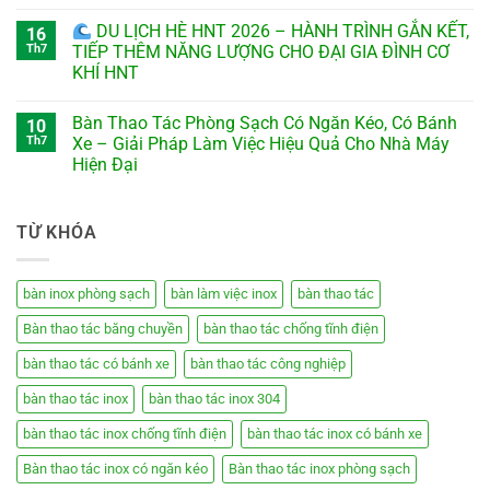
DU LỊCH HÈ HNT 2026 – HÀNH TRÌNH GẮN KẾT,
16
Th7
TIẾP THÊM NĂNG LƯỢNG CHO ĐẠI GIA ĐÌNH CƠ
KHÍ HNT
Bàn Thao Tác Phòng Sạch Có Ngăn Kéo, Có Bánh
10
Th7
Xe – Giải Pháp Làm Việc Hiệu Quả Cho Nhà Máy
Hiện Đại
TỪ KHÓA
bàn inox phòng sạch
bàn làm việc inox
bàn thao tác
Bàn thao tác băng chuyền
bàn thao tác chống tĩnh điện
bàn thao tác có bánh xe
bàn thao tác công nghiệp
bàn thao tác inox
bàn thao tác inox 304
bàn thao tác inox chống tĩnh điện
bàn thao tác inox có bánh xe
Bàn thao tác inox có ngăn kéo
Bàn thao tác inox phòng sạch