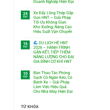
Doanh Nghiệp Hiện Đại
Xe Đẩy Lồng Thép Gấp
24
Th7
Gọn HNT – Giải Pháp
Tối Ưu Không Gian
Kho Xưởng, Nâng Cao
Hiệu Suất Vận Chuyển
DU LỊCH HÈ HNT
16
Th7
2026 – HÀNH TRÌNH
GẮN KẾT, TIẾP THÊM
NĂNG LƯỢNG CHO ĐẠI
GIA ĐÌNH CƠ KHÍ HNT
Bàn Thao Tác Phòng
10
Th7
Sạch Có Ngăn Kéo, Có
Bánh Xe – Giải Pháp
Làm Việc Hiệu Quả
Cho Nhà Máy Hiện Đại
TỪ KHÓA