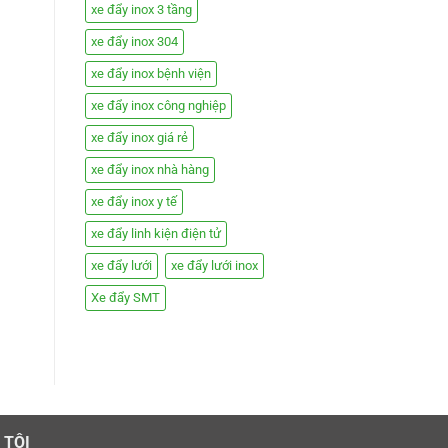
xe đẩy inox 3 tầng
xe đẩy inox 304
xe đẩy inox bệnh viện
xe đẩy inox công nghiệp
xe đẩy inox giá rẻ
xe đẩy inox nhà hàng
xe đẩy inox y tế
xe đẩy linh kiện điện tử
xe đẩy lưới
xe đẩy lưới inox
Xe đẩy SMT
 TÔI