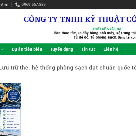
nt.vn
0969.557.889
Dự án tiêu biểu
Tuyển dụng
Tin tức
Liên hệ
Lưu trữ thẻ:
hệ thống phòng sạch đạt chuẩn quốc t