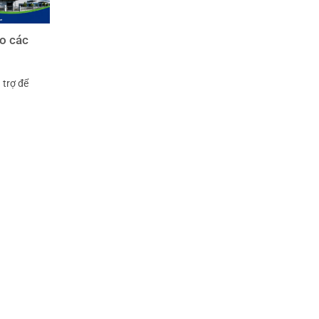
ho các
 trợ để