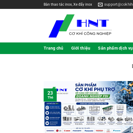
support@cokhih
Bàn thao tác inox, Xe đẩy inox
Trang chủ
Giới thiệu
Sản phẩm dịch vụ
23
Th6