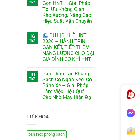
Th7
Gọn HNT – Giải Pháp
Tối Ưu Không Gian
Kho Xưởng, Nâng Cao
Hiệu Suất Vận Chuyển
DU LỊCH HÈ HNT
16
Th7
2026 – HÀNH TRÌNH
GẮN KẾT, TIẾP THÊM
NĂNG LƯỢNG CHO ĐẠI
GIA ĐÌNH CƠ KHÍ HNT
Bàn Thao Tác Phòng
10
Th7
Sạch Có Ngăn Kéo, Có
Bánh Xe – Giải Pháp
Làm Việc Hiệu Quả
Cho Nhà Máy Hiện Đại
TỪ KHÓA
bàn inox phòng sạch