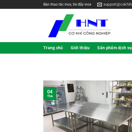
support@cokhih
Bàn thao tác inox, Xe đẩy inox
Trang chủ
Giới thiệu
Sản phẩm dịch vụ
04
Th6