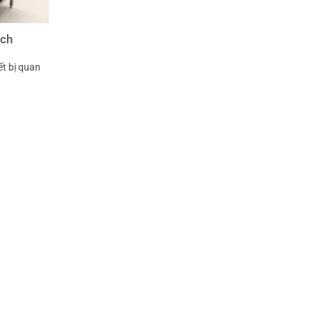
ạch
ết bị quan