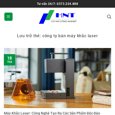
Tư vấn 24/7: 0373.224.888
Lưu trữ thẻ:
công ty bán máy khắc laser
18
Th5
Máy Khắc Laser: Công Nghệ Tạo Ra Các Sản Phẩm Độc Đáo