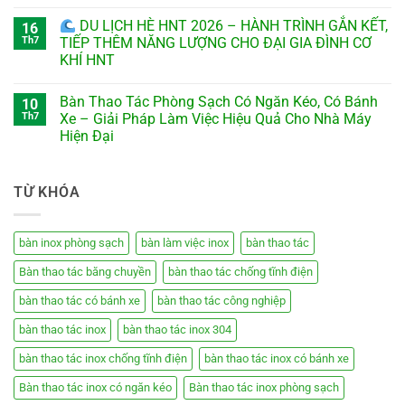
DU LỊCH HÈ HNT 2026 – HÀNH TRÌNH GẮN KẾT,
16
Th7
TIẾP THÊM NĂNG LƯỢNG CHO ĐẠI GIA ĐÌNH CƠ
KHÍ HNT
Bàn Thao Tác Phòng Sạch Có Ngăn Kéo, Có Bánh
10
Th7
Xe – Giải Pháp Làm Việc Hiệu Quả Cho Nhà Máy
Hiện Đại
TỪ KHÓA
bàn inox phòng sạch
bàn làm việc inox
bàn thao tác
Bàn thao tác băng chuyền
bàn thao tác chống tĩnh điện
bàn thao tác có bánh xe
bàn thao tác công nghiệp
bàn thao tác inox
bàn thao tác inox 304
bàn thao tác inox chống tĩnh điện
bàn thao tác inox có bánh xe
Bàn thao tác inox có ngăn kéo
Bàn thao tác inox phòng sạch