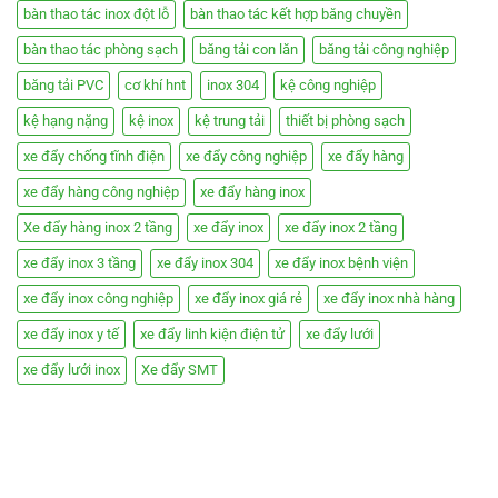
bàn thao tác inox đột lỗ
bàn thao tác kết hợp băng chuyền
bàn thao tác phòng sạch
băng tải con lăn
băng tải công nghiệp
băng tải PVC
cơ khí hnt
inox 304
kệ công nghiệp
kệ hạng nặng
kệ inox
kệ trung tải
thiết bị phòng sạch
xe đẩy chống tĩnh điện
xe đẩy công nghiệp
xe đẩy hàng
xe đẩy hàng công nghiệp
xe đẩy hàng inox
Xe đẩy hàng inox 2 tầng
xe đẩy inox
xe đẩy inox 2 tầng
xe đẩy inox 3 tầng
xe đẩy inox 304
xe đẩy inox bệnh viện
xe đẩy inox công nghiệp
xe đẩy inox giá rẻ
xe đẩy inox nhà hàng
xe đẩy inox y tế
xe đẩy linh kiện điện tử
xe đẩy lưới
xe đẩy lưới inox
Xe đẩy SMT