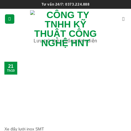
Tư vấn 24/7: 0373.224.888
Lưu trữ thẻ:
chống tĩnh điện
21
Th10
Xe đẩy lưới inox SMT