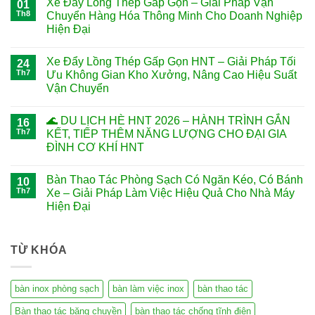
Xe Đẩy Lồng Thép Gấp Gọn – Giải Pháp Vận
01
Th8
Chuyển Hàng Hóa Thông Minh Cho Doanh Nghiệp
Hiện Đại
Xe Đẩy Lồng Thép Gấp Gọn HNT – Giải Pháp Tối
24
Th7
Ưu Không Gian Kho Xưởng, Nâng Cao Hiệu Suất
Vận Chuyển
🌊 DU LỊCH HÈ HNT 2026 – HÀNH TRÌNH GẮN
16
Th7
KẾT, TIẾP THÊM NĂNG LƯỢNG CHO ĐẠI GIA
ĐÌNH CƠ KHÍ HNT
Bàn Thao Tác Phòng Sạch Có Ngăn Kéo, Có Bánh
10
Th7
Xe – Giải Pháp Làm Việc Hiệu Quả Cho Nhà Máy
Hiện Đại
TỪ KHÓA
bàn inox phòng sạch
bàn làm việc inox
bàn thao tác
Bàn thao tác băng chuyền
bàn thao tác chống tĩnh điện