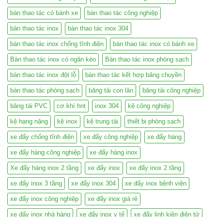
bàn thao tác có bánh xe
bàn thao tác công nghiệp
bàn thao tác inox
bàn thao tác inox 304
bàn thao tác inox chống tĩnh điện
bàn thao tác inox có bánh xe
Bàn thao tác inox có ngăn kéo
Bàn thao tác inox phòng sạch
bàn thao tác inox đột lỗ
bàn thao tác kết hợp băng chuyền
bàn thao tác phòng sạch
băng tải con lăn
băng tải công nghiệp
băng tải PVC
cơ khí hnt
inox 304
kệ công nghiệp
kệ hạng nặng
kệ inox
kệ trung tải
thiết bị phòng sạch
xe đẩy chống tĩnh điện
xe đẩy công nghiệp
xe đẩy hàng
xe đẩy hàng công nghiệp
xe đẩy hàng inox
Xe đẩy hàng inox 2 tầng
xe đẩy inox
xe đẩy inox 2 tầng
xe đẩy inox 3 tầng
xe đẩy inox 304
xe đẩy inox bệnh viện
xe đẩy inox công nghiệp
xe đẩy inox giá rẻ
xe đẩy inox nhà hàng
xe đẩy inox y tế
xe đẩy linh kiện điện tử