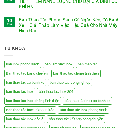
Th7
TIẾP THÊM NĂNG LƯỢNG CHO ĐẠI GIA ĐÌNH CƠ
KHÍ HNT
Bàn Thao Tác Phòng Sạch Có Ngăn Kéo, Có Bánh
10
Th7
Xe – Giải Pháp Làm Việc Hiệu Quả Cho Nhà Máy
Hiện Đại
TỪ KHÓA
bàn inox phòng sạch
bàn làm việc inox
bàn thao tác
Bàn thao tác băng chuyền
bàn thao tác chống tĩnh điện
bàn thao tác có bánh xe
bàn thao tác công nghiệp
bàn thao tác inox
bàn thao tác inox 304
bàn thao tác inox chống tĩnh điện
bàn thao tác inox có bánh xe
Bàn thao tác inox có ngăn kéo
Bàn thao tác inox phòng sạch
bàn thao tác inox đột lỗ
bàn thao tác kết hợp băng chuyền