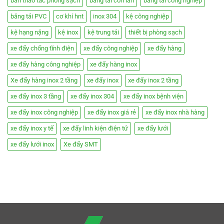
bàn thao tác phòng sạch
băng tải con lăn
băng tải công nghiệp
băng tải PVC
cơ khí hnt
inox 304
kệ công nghiệp
kệ hạng nặng
kệ inox
kệ trung tải
thiết bị phòng sạch
xe đẩy chống tĩnh điện
xe đẩy công nghiệp
xe đẩy hàng
xe đẩy hàng công nghiệp
xe đẩy hàng inox
Xe đẩy hàng inox 2 tầng
xe đẩy inox
xe đẩy inox 2 tầng
xe đẩy inox 3 tầng
xe đẩy inox 304
xe đẩy inox bệnh viện
xe đẩy inox công nghiệp
xe đẩy inox giá rẻ
xe đẩy inox nhà hàng
xe đẩy inox y tế
xe đẩy linh kiện điện tử
xe đẩy lưới
xe đẩy lưới inox
Xe đẩy SMT