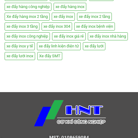
xe đẩy hàng công nghiệp
xe đẩy hàng inox
Xe đẩy hàng inox 2 tầng
xe đẩy inox
xe đẩy inox 2 tầng
xe đẩy inox 3 tầng
xe đẩy inox 304
xe đẩy inox bệnh viện
xe đẩy inox công nghiệp
xe đẩy inox giá rẻ
xe đẩy inox nhà hàng
xe đẩy inox y tế
xe đẩy linh kiện điện tử
xe đẩy lưới
xe đẩy lưới inox
Xe đẩy SMT
MST: 0108659084