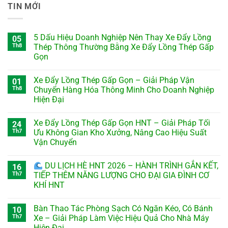
TIN MỚI
5 Dấu Hiệu Doanh Nghiệp Nên Thay Xe Đẩy Lồng
05
Th8
Thép Thông Thường Bằng Xe Đẩy Lồng Thép Gấp
Gọn
Xe Đẩy Lồng Thép Gấp Gọn – Giải Pháp Vận
01
Th8
Chuyển Hàng Hóa Thông Minh Cho Doanh Nghiệp
Hiện Đại
Xe Đẩy Lồng Thép Gấp Gọn HNT – Giải Pháp Tối
24
Th7
Ưu Không Gian Kho Xưởng, Nâng Cao Hiệu Suất
Vận Chuyển
DU LỊCH HÈ HNT 2026 – HÀNH TRÌNH GẮN KẾT,
16
Th7
TIẾP THÊM NĂNG LƯỢNG CHO ĐẠI GIA ĐÌNH CƠ
KHÍ HNT
Bàn Thao Tác Phòng Sạch Có Ngăn Kéo, Có Bánh
10
Th7
Xe – Giải Pháp Làm Việc Hiệu Quả Cho Nhà Máy
Hiện Đại