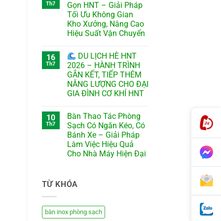
Th7
Gọn HNT – Giải Pháp
Tối Ưu Không Gian
Kho Xưởng, Nâng Cao
Hiệu Suất Vận Chuyển
DU LỊCH HÈ HNT
16
Th7
2026 – HÀNH TRÌNH
GẮN KẾT, TIẾP THÊM
NĂNG LƯỢNG CHO ĐẠI
GIA ĐÌNH CƠ KHÍ HNT
Bàn Thao Tác Phòng
10
Th7
Sạch Có Ngăn Kéo, Có
Bánh Xe – Giải Pháp
Làm Việc Hiệu Quả
Cho Nhà Máy Hiện Đại
TỪ KHÓA
bàn inox phòng sạch