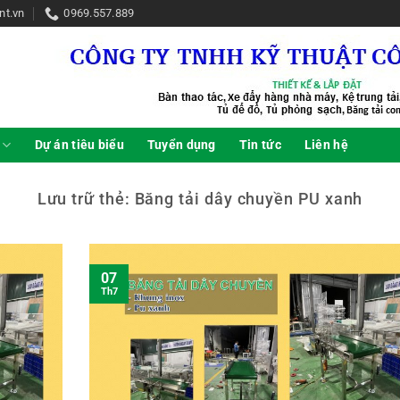
nt.vn
0969.557.889
Dự án tiêu biểu
Tuyển dụng
Tin tức
Liên hệ
Lưu trữ thẻ:
Băng tải dây chuyền PU xanh
07
Th7