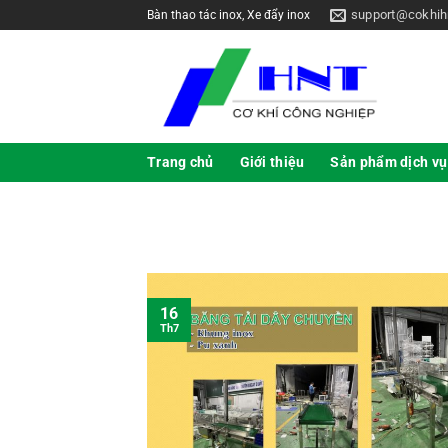
support@cokhih
Bàn thao tác inox, Xe đẩy inox
Trang chủ
Giới thiệu
Sản phẩm dịch vụ
16
Th7