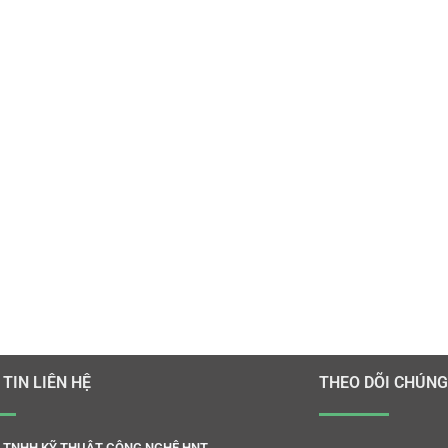
TIN LIÊN HỆ
THEO DÕI CHÚNG
 TNHH KỸ THUẬT CÔNG NGHỆ HNT