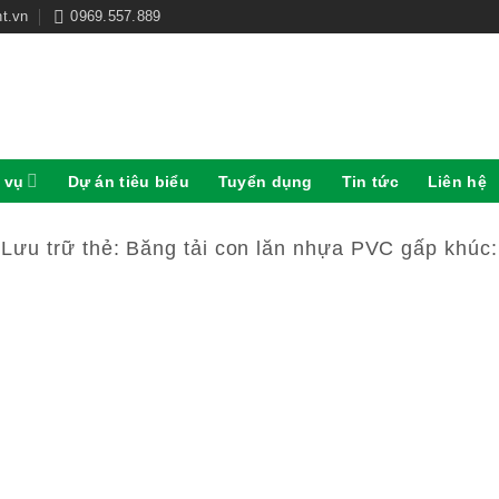
t.vn
0969.557.889
 vụ
Dự án tiêu biểu
Tuyển dụng
Tin tức
Liên hệ
Lưu trữ thẻ:
Băng tải con lăn nhựa PVC gấp khúc: