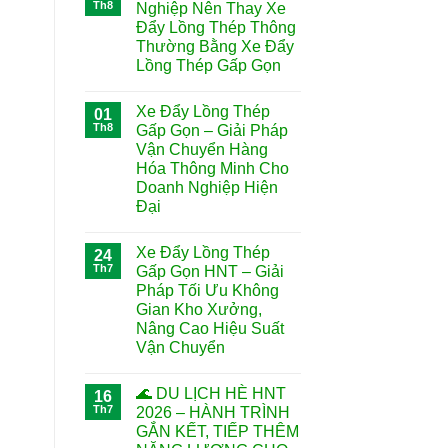
Th8
Nghiệp Nên Thay Xe
Đẩy Lồng Thép Thông
Thường Bằng Xe Đẩy
Lồng Thép Gấp Gọn
Xe Đẩy Lồng Thép
01
Th8
Gấp Gọn – Giải Pháp
Vận Chuyển Hàng
Hóa Thông Minh Cho
Doanh Nghiệp Hiện
Đại
Xe Đẩy Lồng Thép
24
Th7
Gấp Gọn HNT – Giải
Pháp Tối Ưu Không
Gian Kho Xưởng,
Nâng Cao Hiệu Suất
Vận Chuyển
🌊 DU LỊCH HÈ HNT
16
Th7
2026 – HÀNH TRÌNH
GẮN KẾT, TIẾP THÊM