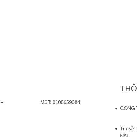
THÔ
MST: 0108659084
CÔNG 
Trụ sở:
Nội