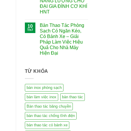
NĂNG LƯỢNG CHO
ĐẠI GIA ĐÌNH CƠ KHÍ
HNT
Bàn Thao Tác Phòng
10
Th7
Sạch Có Ngăn Kéo,
Có Bánh Xe – Giải
Pháp Làm Việc Hiệu
Quả Cho Nhà Máy
Hiện Đại
TỪ KHÓA
bàn inox phòng sạch
bàn làm việc inox
bàn thao tác
Bàn thao tác băng chuyền
bàn thao tác chống tĩnh điện
bàn thao tác có bánh xe