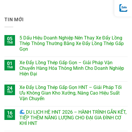
TIN MỚI
5 Dấu Hiệu Doanh Nghiệp Nên Thay Xe Đẩy Lồng
05
Th8
Thép Thông Thường Bằng Xe Đẩy Lồng Thép Gấp
Gọn
Xe Đẩy Lồng Thép Gấp Gọn – Giải Pháp Vận
01
Th8
Chuyển Hàng Hóa Thông Minh Cho Doanh Nghiệp
Hiện Đại
Xe Đẩy Lồng Thép Gấp Gọn HNT – Giải Pháp Tối
24
Th7
Ưu Không Gian Kho Xưởng, Nâng Cao Hiệu Suất
Vận Chuyển
DU LỊCH HÈ HNT 2026 – HÀNH TRÌNH GẮN KẾT,
16
Th7
TIẾP THÊM NĂNG LƯỢNG CHO ĐẠI GIA ĐÌNH CƠ
KHÍ HNT