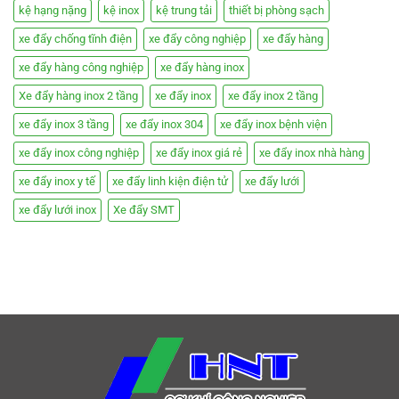
kệ hạng nặng
kệ inox
kệ trung tải
thiết bị phòng sạch
xe đẩy chống tĩnh điện
xe đẩy công nghiệp
xe đẩy hàng
xe đẩy hàng công nghiệp
xe đẩy hàng inox
Xe đẩy hàng inox 2 tầng
xe đẩy inox
xe đẩy inox 2 tầng
xe đẩy inox 3 tầng
xe đẩy inox 304
xe đẩy inox bệnh viện
xe đẩy inox công nghiệp
xe đẩy inox giá rẻ
xe đẩy inox nhà hàng
xe đẩy inox y tế
xe đẩy linh kiện điện tử
xe đẩy lưới
xe đẩy lưới inox
Xe đẩy SMT