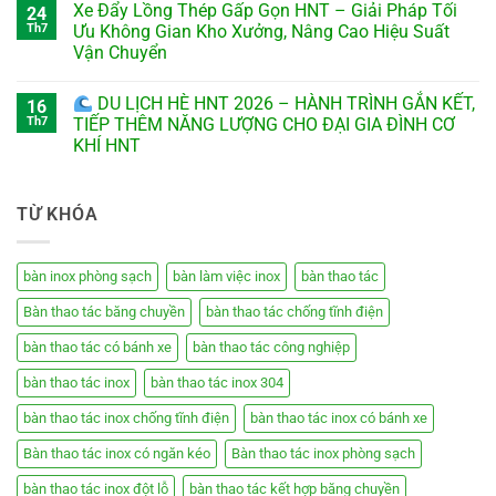
Xe Đẩy Lồng Thép Gấp Gọn HNT – Giải Pháp Tối
24
Th7
Ưu Không Gian Kho Xưởng, Nâng Cao Hiệu Suất
Vận Chuyển
DU LỊCH HÈ HNT 2026 – HÀNH TRÌNH GẮN KẾT,
16
Th7
TIẾP THÊM NĂNG LƯỢNG CHO ĐẠI GIA ĐÌNH CƠ
KHÍ HNT
TỪ KHÓA
bàn inox phòng sạch
bàn làm việc inox
bàn thao tác
Bàn thao tác băng chuyền
bàn thao tác chống tĩnh điện
bàn thao tác có bánh xe
bàn thao tác công nghiệp
bàn thao tác inox
bàn thao tác inox 304
bàn thao tác inox chống tĩnh điện
bàn thao tác inox có bánh xe
Bàn thao tác inox có ngăn kéo
Bàn thao tác inox phòng sạch
bàn thao tác inox đột lỗ
bàn thao tác kết hợp băng chuyền