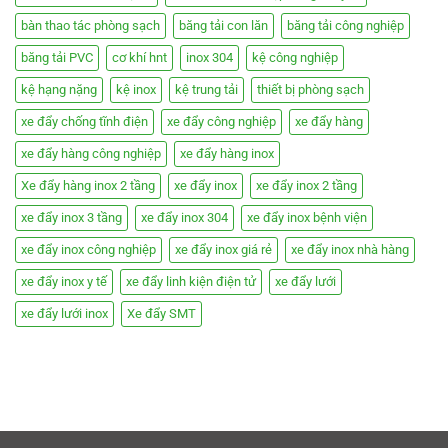
bàn thao tác phòng sạch
băng tải con lăn
băng tải công nghiệp
băng tải PVC
cơ khí hnt
inox 304
kệ công nghiệp
kệ hạng nặng
kệ inox
kệ trung tải
thiết bị phòng sạch
xe đẩy chống tĩnh điện
xe đẩy công nghiệp
xe đẩy hàng
xe đẩy hàng công nghiệp
xe đẩy hàng inox
Xe đẩy hàng inox 2 tầng
xe đẩy inox
xe đẩy inox 2 tầng
xe đẩy inox 3 tầng
xe đẩy inox 304
xe đẩy inox bệnh viện
xe đẩy inox công nghiệp
xe đẩy inox giá rẻ
xe đẩy inox nhà hàng
xe đẩy inox y tế
xe đẩy linh kiện điện tử
xe đẩy lưới
xe đẩy lưới inox
Xe đẩy SMT