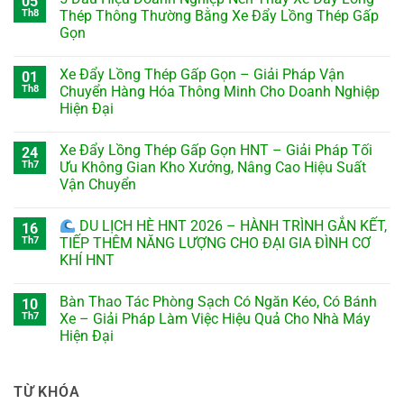
05
Th8
Thép Thông Thường Bằng Xe Đẩy Lồng Thép Gấp
Gọn
Xe Đẩy Lồng Thép Gấp Gọn – Giải Pháp Vận
01
Th8
Chuyển Hàng Hóa Thông Minh Cho Doanh Nghiệp
Hiện Đại
Xe Đẩy Lồng Thép Gấp Gọn HNT – Giải Pháp Tối
24
Th7
Ưu Không Gian Kho Xưởng, Nâng Cao Hiệu Suất
Vận Chuyển
DU LỊCH HÈ HNT 2026 – HÀNH TRÌNH GẮN KẾT,
16
Th7
TIẾP THÊM NĂNG LƯỢNG CHO ĐẠI GIA ĐÌNH CƠ
KHÍ HNT
Bàn Thao Tác Phòng Sạch Có Ngăn Kéo, Có Bánh
10
Th7
Xe – Giải Pháp Làm Việc Hiệu Quả Cho Nhà Máy
Hiện Đại
TỪ KHÓA