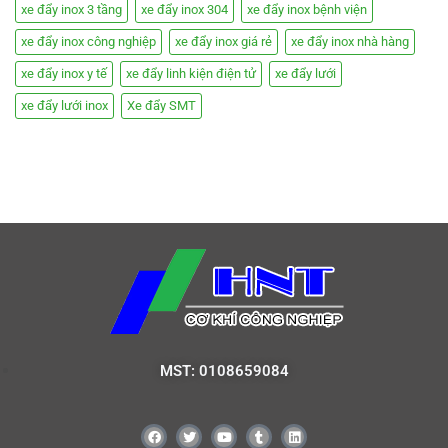
xe đẩy inox 3 tầng
xe đẩy inox 304
xe đẩy inox bệnh viện
xe đẩy inox công nghiệp
xe đẩy inox giá rẻ
xe đẩy inox nhà hàng
xe đẩy inox y tế
xe đẩy linh kiện điện tử
xe đẩy lưới
xe đẩy lưới inox
Xe đẩy SMT
MST: 0108659084