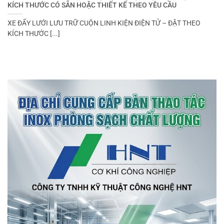
KÍCH THƯỚC CÓ SẴN HOẶC THIẾT KẾ THEO YÊU CẦU
XE ĐẨY LƯỚI LƯU TRỮ CUỘN LINH KIỆN ĐIỆN TỬ – ĐẶT THEO
KÍCH THƯỚC [...]