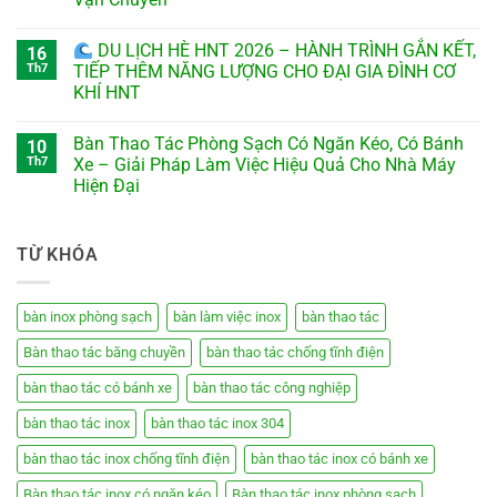
DU LỊCH HÈ HNT 2026 – HÀNH TRÌNH GẮN KẾT,
16
Th7
TIẾP THÊM NĂNG LƯỢNG CHO ĐẠI GIA ĐÌNH CƠ
KHÍ HNT
Bàn Thao Tác Phòng Sạch Có Ngăn Kéo, Có Bánh
10
Th7
Xe – Giải Pháp Làm Việc Hiệu Quả Cho Nhà Máy
Hiện Đại
TỪ KHÓA
bàn inox phòng sạch
bàn làm việc inox
bàn thao tác
Bàn thao tác băng chuyền
bàn thao tác chống tĩnh điện
bàn thao tác có bánh xe
bàn thao tác công nghiệp
bàn thao tác inox
bàn thao tác inox 304
bàn thao tác inox chống tĩnh điện
bàn thao tác inox có bánh xe
Bàn thao tác inox có ngăn kéo
Bàn thao tác inox phòng sạch