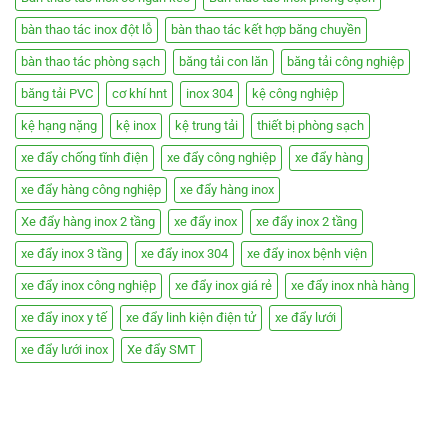
bàn thao tác inox đột lỗ
bàn thao tác kết hợp băng chuyền
bàn thao tác phòng sạch
băng tải con lăn
băng tải công nghiệp
băng tải PVC
cơ khí hnt
inox 304
kệ công nghiệp
kệ hạng nặng
kệ inox
kệ trung tải
thiết bị phòng sạch
xe đẩy chống tĩnh điện
xe đẩy công nghiệp
xe đẩy hàng
xe đẩy hàng công nghiệp
xe đẩy hàng inox
Xe đẩy hàng inox 2 tầng
xe đẩy inox
xe đẩy inox 2 tầng
xe đẩy inox 3 tầng
xe đẩy inox 304
xe đẩy inox bệnh viện
xe đẩy inox công nghiệp
xe đẩy inox giá rẻ
xe đẩy inox nhà hàng
xe đẩy inox y tế
xe đẩy linh kiện điện tử
xe đẩy lưới
xe đẩy lưới inox
Xe đẩy SMT