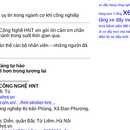
xe đẩy hàng công ngh
x
hàng inox 2 tầng
y tín trong ngành cơ khí công nghiệp
xe đẩy in
tầng
xe 
inox bệnh viện
 Công Nghệ HNT xin gửi lời cảm ơn chân
rẻ
xe đẩy inox nhà hà
hành trong suốt thời gian qua.
điện tử
xe đẩy lưới
oàn thể cán bộ nhân viên – những người đã
đáng tự hào
ẽ hơn trong tương lai
———————
 CÔNG NGHỆ HNT
r. Tú
hihnt.vn
com.vn/…/hnt-stroller-hnt
…
ng nghiệp thị trấn Phùng, Xã Đan Phượng,
 Diễn, quận Bắc Từ Liêm, Hà Nội
hnt.vn