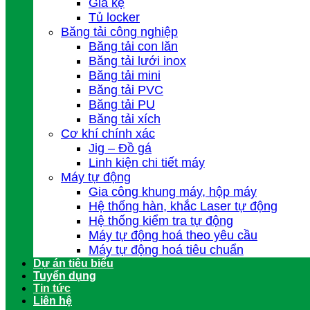
Giá kệ
Tủ locker
Băng tải công nghiệp
Băng tải con lăn
Băng tải lưới inox
Băng tải mini
Băng tải PVC
Băng tải PU
Băng tải xích
Cơ khí chính xác
Jig – Đồ gá
Linh kiện chi tiết máy
Máy tự động
Gia công khung máy, hộp máy
Hệ thống hàn, khắc Laser tự động
Hệ thống kiểm tra tự động
Máy tự động hoá theo yêu cầu
Máy tự động hoá tiêu chuẩn
Dự án tiêu biểu
Tuyển dụng
Tin tức
Liên hệ