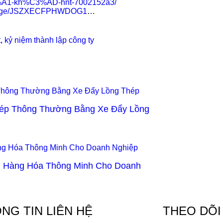
C6%A1-kh%C3%AD-hnt-7002152a3/
essage/JSZXECFPHWDOG1
…
t
,
kỷ niệm thành lập công ty
hép Thông Thường Bằng Xe Đẩy Lồng
n Hàng Hóa Thông Minh Cho Doanh
NG TIN LIÊN HỆ
THEO DÕI