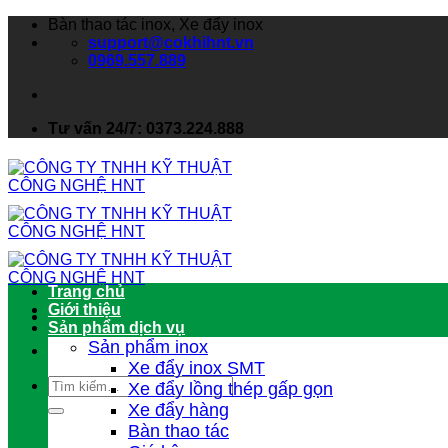
Bàn thao tác inox, Xe đẩy inox
support@cokhihnt.vn
0969.557.889
Tư vấn 24/7: 0373.224.888
Trang chủ
Giới thiệu
Sản phẩm dịch vụ
Sản phẩm inox
Xe đẩy inox SMT
Xe đẩy lồng thép gấp gọn
Xe đẩy hàng
Bàn thao tác