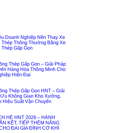
ệu Doanh Nghiệp Nên Thay Xe
 Thép Thông Thường Bằng Xe
 Thép Gấp Gọn
ồng Thép Gấp Gọn – Giải Pháp
ển Hàng Hóa Thông Minh Cho
hiệp Hiện Đại
ồng Thép Gấp Gọn HNT – Giải
 Ưu Không Gian Kho Xưởng,
 Hiệu Suất Vận Chuyển
ỊCH HÈ HNT 2026 – HÀNH
ẮN KẾT, TIẾP THÊM NĂNG
HO ĐẠI GIA ĐÌNH CƠ KHÍ