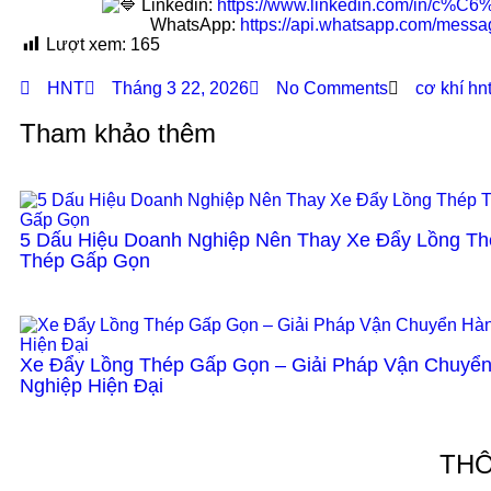
Linkedin:
https://www.linkedin.com/in/c%
WhatsApp:
https://api.whatsapp.com/m
Lượt xem:
165
HNT
Tháng 3 22, 2026
No Comments
cơ khí hn
Tham khảo thêm
5 Dấu Hiệu Doanh Nghiệp Nên Thay Xe Đẩy Lồng T
Thép Gấp Gọn
Xe Đẩy Lồng Thép Gấp Gọn – Giải Pháp Vận Chuyể
Nghiệp Hiện Đại
THÔ