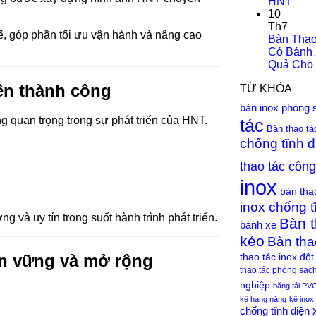
HNT
10
Th7
tế, góp phần tối ưu vận hành và nâng cao
Bàn Thao
Có Bánh 
Quả Cho 
nên thành công
TỪ KHÓA
bàn inox phòng 
ng quan trọng trong sự phát triển của HNT.
tác
Bàn thao tá
chống tĩnh đ
thao tác côn
inox
bàn tha
inox chống t
 và uy tín trong suốt hành trình phát triển.
Bàn t
bánh xe
kéo
Bàn tha
thao tác inox đột 
ền vững và mở rộng
thao tác phòng sạc
nghiệp
băng tải PV
kệ hạng nặng
kệ inox
chống tĩnh điện