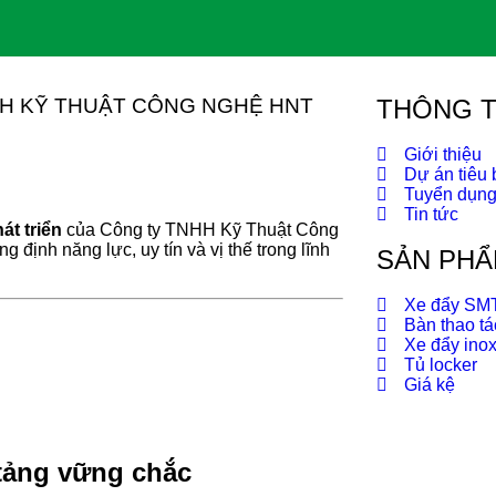
HH KỸ THUẬT CÔNG NGHỆ HNT
THÔNG T
Giới thiệu
Dự án tiêu 
Tuyển dụn
Tin tức
át triển
của Công ty TNHH Kỹ Thuật Công
định năng lực, uy tín và vị thế trong lĩnh
SẢN PHẨ
Xe đẩy SM
Bàn thao tá
Xe đẩy ino
Tủ locker
Giá kệ
 tảng vững chắc