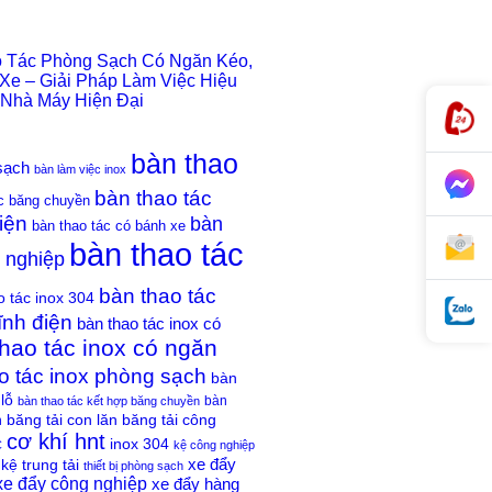
 Tác Phòng Sạch Có Ngăn Kéo,
Xe – Giải Pháp Làm Việc Hiệu
Nhà Máy Hiện Đại
bàn thao
sạch
bàn làm việc inox
bàn thao tác
c băng chuyền
iện
bàn
bàn thao tác có bánh xe
bàn thao tác
g nghiệp
bàn thao tác
o tác inox 304
ĩnh điện
bàn thao tác inox có
hao tác inox có ngăn
o tác inox phòng sạch
bàn
lỗ
bàn
bàn thao tác kết hợp băng chuyền
băng tải con lăn
băng tải công
h
cơ khí hnt
inox 304
C
kệ công nghiệp
xe đẩy
kệ trung tải
thiết bị phòng sạch
xe đẩy công nghiệp
xe đẩy hàng