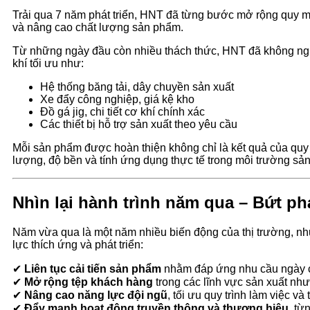
Trải qua 7 năm phát triển, HNT đã từng bước mở rộng quy m
và nâng cao chất lượng sản phẩm.
Từ những ngày đầu còn nhiều thách thức, HNT đã không ng
khí tối ưu như:
Hệ thống băng tải, dây chuyền sản xuất
Xe đẩy công nghiệp, giá kệ kho
Đồ gá jig, chi tiết cơ khí chính xác
Các thiết bị hỗ trợ sản xuất theo yêu cầu
Mỗi sản phẩm được hoàn thiện không chỉ là kết quả của quy t
lượng, độ bền và tính ứng dụng thực tế trong môi trường sản
Nhìn lại hành trình năm qua – Bứt ph
Năm vừa qua là một năm nhiều biến động của thị trường, nh
lực thích ứng và phát triển:
✔
Liên tục cải tiến sản phẩm
nhằm đáp ứng nhu cầu ngày 
✔
Mở rộng tệp khách hàng
trong các lĩnh vực sản xuất như
✔
Nâng cao năng lực đội ngũ
, tối ưu quy trình làm việc và 
✔
Đẩy mạnh hoạt động truyền thông và thương hiệu
, t