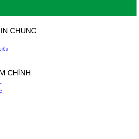
IN CHUNG
biểu
g
M CHÍNH
T
c
x