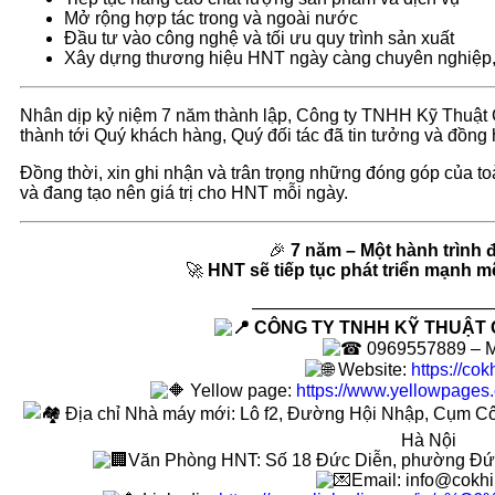
Mở rộng hợp tác trong và ngoài nước
Đầu tư vào công nghệ và tối ưu quy trình sản xuất
Xây dựng thương hiệu HNT ngày càng chuyên nghiệp, u
Nhân dịp kỷ niệm 7 năm thành lập, Công ty TNHH Kỹ Thuật
thành tới Quý khách hàng, Quý đối tác đã tin tưởng và đồng 
Đồng thời, xin ghi nhận và trân trọng những đóng góp của t
và đang tạo nên giá trị cho HNT mỗi ngày.
🎉
7 năm – Một hành trình 
🚀
HNT sẽ tiếp tục phát triển mạnh m
—————————————
CÔNG TY TNHH KỸ THUẬT
0969557889 – M
Website:
https://cok
Yellow page:
https://www.yellowpages.
Địa chỉ Nhà máy mới: Lô f2, Đường Hội Nhập, Cụm Cô
Hà Nội
Văn Phòng HNT: Số 18 Đức Diễn, phường Đức
Email: info@cokhi