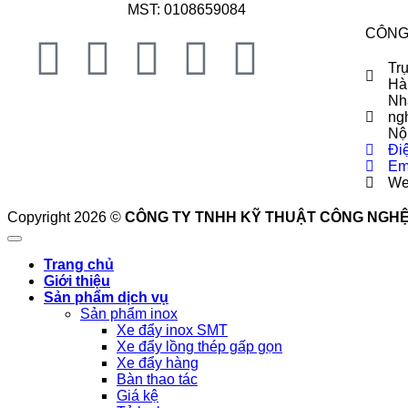
MST: 0108659084
CÔNG
Tr
Hà
Nh
ng
Nộ
Đi
Em
We
Copyright 2026 ©
CÔNG TY TNHH KỸ THUẬT CÔNG NGHỆ HNT
Trang chủ
Giới thiệu
Sản phẩm dịch vụ
Sản phẩm inox
Xe đẩy inox SMT
Xe đẩy lồng thép gấp gọn
Xe đẩy hàng
Bàn thao tác
Giá kệ