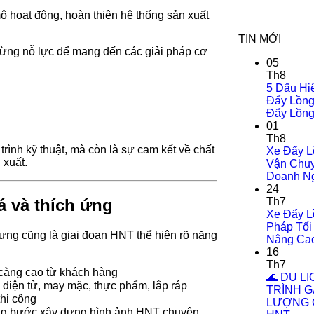
ô hoạt động, hoàn thiện hệ thống sản xuất
TIN MỚI
ừng nỗ lực để mang đến các giải pháp cơ
05
Th8
5 Dấu Hi
Đẩy Lồng
Đẩy Lồng
01
Th8
rình kỹ thuật, mà còn là sự cam kết về chất
Xe Đẩy L
 xuất.
Vận Chuy
Doanh Ng
24
á và thích ứng
Th7
Xe Đẩy L
Pháp Tối
ưng cũng là giai đoạn HNT thể hiện rõ năng
Nâng Cao
16
Th7
càng cao từ khách hàng
🌊 DU L
 điện tử, may mặc, thực phẩm, lắp ráp
TRÌNH G
thi công
LƯỢNG C
ừng bước xây dựng hình ảnh HNT chuyên