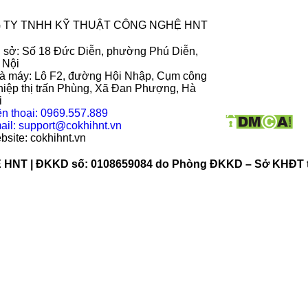
 TY TNHH KỸ THUẬT CÔNG NGHỆ HNT
ụ sở: Số 18 Đức Diễn, phường Phú Diễn,
 Nội
à máy: Lô F2, đường Hội Nhập, Cụm công
hiệp thị trấn Phùng, Xã Đan Phượng, Hà
i
ện thoại: 0969.557.889
ail: support@cokhihnt.vn
bsite: cokhihnt.vn
 | ĐKKD số: 0108659084 do Phòng ĐKKD – Sở KHĐT thà