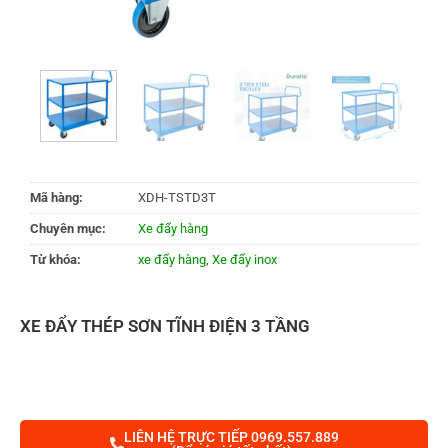
Mã hàng:
XDH-TSTD3T
Chuyên mục:
Xe đẩy hàng
Từ khóa:
xe đẩy hàng
,
Xe đẩy inox
XE ĐẨY THÉP SƠN TĨNH ĐIỆN 3 TẦNG
LIÊN HỆ TRỰC TIẾP 0969.557.889