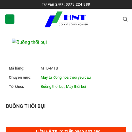
Tư vấn 24/7: 0373.224.888
Mã hàng:
MTD-MTB
Chuyên mục:
Máy tự động hoá theo yêu cầu
Từ khóa:
Buồng thổi bụi
,
Máy thổi bụi
BUỒNG THỔI BỤI
LIÊN HỆ TRỰC TIẾP 0969.557.889