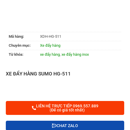
Mã hàng:
XDH-HG-511
Chuyên mục:
Xe đẩy hàng
Từ khóa:
xe đẩy hàng
,
xe đẩy hàng inox
XE ĐẨY HÀNG SUMO HG-511
LIÊN HỆ TRỰC TIẾP 0969.557.889
(Để có giá tốt nhất)
CHAT ZALO