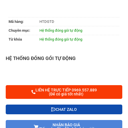
Mã hàng:
HTDGTD
Chuyên mục:
Hệ thống đóng gói tự động
Từ khóa
Hệ thống đóng gói tự động
HỆ THỐNG ĐÓNG GÓI TỰ ĐỘNG
LIÊN HỆ TRỰC TIẾP 0969.557.889
(Để có giá tốt nhất)
CHAT ZALO
NHẬN BÁO GIÁ