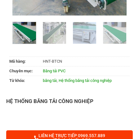
Mã hàng:
HNT-BTCN
Chuyên mục:
Băng tải PVC
Từ khóa:
băng tải
,
Hệ thống băng tải công nghiệp
HỆ THỐNG BĂNG TẢI CÔNG NGHIỆP
LIÊN HỆ TRỰC TIẾP 0969.557.889